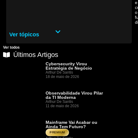
e
c
o
f
d
Ver tópicos
Ver todos
Últimos Artigos
Cybersecurity Virou
Estratégia de Negócio
Arthur De Santis
18 de maio de 2026
Observabilidade Virou Pilar
da TI Moderna
Arthur De Santis
11 de maio de 2026
Mainframe Vai Acabar ou
Ainda Tem Futuro?
PREMIUM