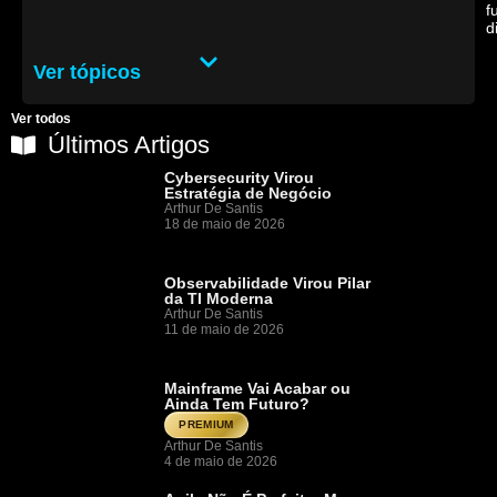
f
d
Ver tópicos
Ver todos
Últimos Artigos
Cybersecurity Virou
Estratégia de Negócio
Arthur De Santis
18 de maio de 2026
Observabilidade Virou Pilar
da TI Moderna
Arthur De Santis
11 de maio de 2026
Mainframe Vai Acabar ou
Ainda Tem Futuro?
PREMIUM
Arthur De Santis
4 de maio de 2026