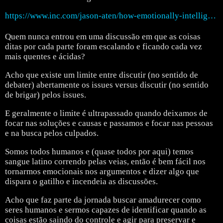
https://www.inc.com/jason-aten/how-emotionally-intelligent-leaders-embrace-10-second-rule-to-handle-difficult-conversations.html
Quem nunca entrou em uma discussão em que as coisas
ditas por cada parte foram escalando e ficando cada vez
mais quentes e ácidas?
Acho que existe um limite entre discutir (no sentido de
debater) abertamente os issues versus discutir (no sentido
de brigar) pelos issues.
E geralmente o limite é ultrapassado quando deixamos de
focar nas soluções e causas e passamos e focar nas pessoas
e na busca pelos culpados.
Somos todos humanos e (quase todos por aqui) temos
sangue latino correndo pelas veias, então é bem fácil nos
tornarmos emocionais nos argumentos e dizer algo que
dispara o gatilho e incendeia as discussões.
Acho que faz parte da jornada buscar amadurecer como
seres humanos e sermos capazes de identificar quando as
coisas estão saindo do controle e agir para preservar e