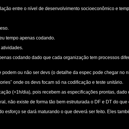
lação entre o nível de desenvolvimento socioeconômico e tem
reso.
seu tempo apenas codando.
 atividades.
 apenas codando dado que cada organização tem processos difer
ue podem ou não ser devs (o detalhe da espec pode chegar no ní
ies" onde os devs focam só na codificação e teste unitário.
ação (>1h/dia), pois recebem as especificações prontas, dado 
ral, não existe de forma tão bem estruturada o DF e DT do que 
 esforço se dará maturando o que deverá ser feito. Eles tamb