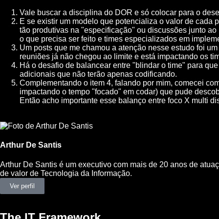
Vale buscar a disciplina do DOR e só colocar para o des
E se existir um modelo que potencializa o valor de cada
tão produtivas na "especificação" ou discussões junto ao
o que precisa ser feito e times especializados em implem
Um posts que me chamou a atenção nesse estudo foi um d
reuniões já não chegou ao limite e está impactando os ti
Há o desafio de balancear entre "blindar o time" para que
adicionais que não terão apenas codificando.
Complementando o item 4, falando por mim, comecei como 
impactando o tempo "focado" em codar) que pude descobr
Então acho importante esse balanço entre foco X multi dis
Arthur De Santis
Arthur De Santis é um executivo com mais de 20 anos de atuação
de valor de Tecnologia da Informação.
Ver perfil
The IT Framework