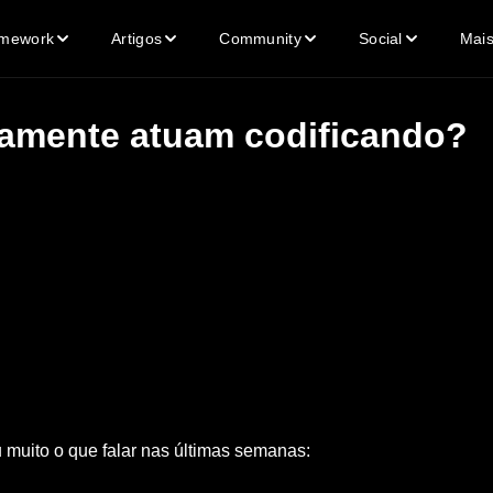
mework
Artigos
Community
Social
Mai
vamente atuam codificando?
 muito o que falar nas últimas semanas: