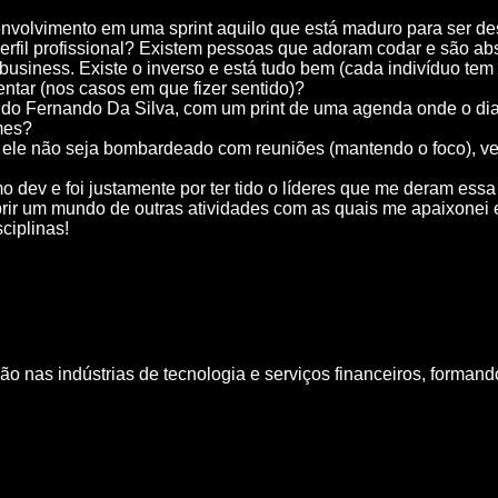
envolvimento em uma sprint aquilo que está maduro para ser de
 perfil profissional? Existem pessoas que adoram codar e são 
 business. Existe o inverso e está tudo bem (cada indivíduo tem
entar (nos casos em que fizer sentido)?
o Fernando Da Silva, com um print de uma agenda onde o dia i
mes?
 ele não seja bombardeado com reuniões (mantendo o foco), versu
dev e foi justamente por ter tido o líderes que me deram essa 
ir um mundo de outras atividades com as quais me apaixonei e 
ciplinas!
 nas indústrias de tecnologia e serviços financeiros, formando