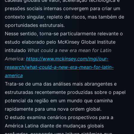
cadeias globais de valor, aceleração tecnológica e
pressões sociais internas convergem para criar um
contexto singular, repleto de riscos, mas também de
oportunidades estruturais.
Nesse sentido, torna-se particularmente relevante o
estudo elaborado pelo
McKinsey Global Institute
intitulado
What could a new era mean for Latin
America:
https://www.mckinsey.com/mgi/our-
research/what-could-a-new-era-mean-for-latin-
america
Trata-se de uma das análises mais abrangentes e
estruturadas recentemente produzidas sobre o papel
potencial da região em um mundo que caminha
rapidamente para uma nova ordem global.
O estudo examina cenários prospectivos para a
América Latina diante de mudanças globais