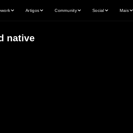
ework
Artigos
Community
Social
Mais
d native