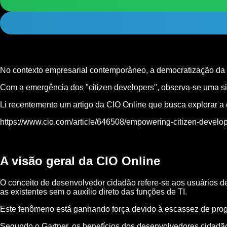
No contexto empresarial contemporâneo, a democratização da
Com a emergência dos "citizen developers", observa-se uma s
Li recentemente um artigo da CIO Online que busca explorar a
https://www.cio.com/article/646508/empowering-citizen-develop
A visão geral da CIO Online
O conceito de desenvolvedor cidadão refere-se aos usuários d
as existentes sem o auxílio direto das funções de TI.
Este fenômeno está ganhando força devido à escassez de prog
Segundo o Gartner, os benefícios dos desenvolvedores cidadão