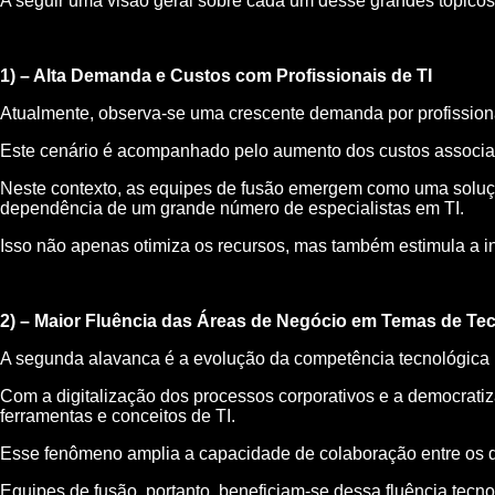
A seguir uma visão geral sobre cada um desse grandes tópicos
1) – Alta Demanda e Custos com Profissionais de TI
Atualmente, observa-se uma crescente demanda por profissiona
Este cenário é acompanhado pelo aumento dos custos associados
Neste contexto, as equipes de fusão emergem como uma solução
dependência de um grande número de especialistas em TI.
Isso não apenas otimiza os recursos, mas também estimula a i
2) – Maior Fluência das Áreas de Negócio em Temas de Te
A segunda alavanca é a evolução da competência tecnológica 
Com a digitalização dos processos corporativos e a democratiz
ferramentas e conceitos de TI.
Esse fenômeno amplia a capacidade de colaboração entre os de
Equipes de fusão, portanto, beneficiam-se dessa fluência tecn