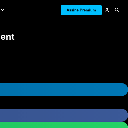
s
Assine Premium
ment