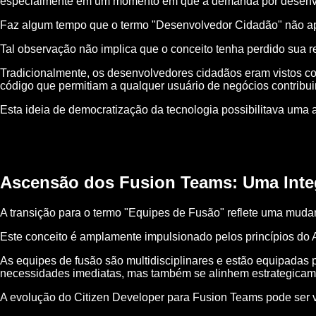
especialmente em um momento em que a demanda por desenvolved
Faz algum tempo que o termo "Desenvolvedor Cidadão" não apa
Tal observação não implica que o conceito tenha perdido sua r
Tradicionalmente, os desenvolvedores cidadãos eram vistos c
código que permitiam a qualquer usuário de negócios contribuir
Esta ideia de democratização da tecnologia possibilitava uma 
Ascensão dos Fusion Teams: Uma Integ
A transição para o termo "Equipes de Fusão" reflete uma mudan
Este conceito é amplamente impulsionado pelos princípios do 
As equipes de fusão são multidisciplinares e estão equipadas
necessidades imediatas, mas também se alinhem estrategicame
A evolução do Citizen Developer para Fusion Teams pode ser v