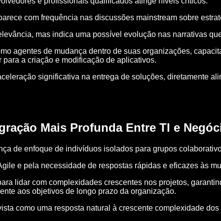
ores e profissionais qualificados atinge níveis críticos.
rece com frequência nas discussões mainstream sobre estraté
elevância, mas indica uma possível evolução nas narrativas qu
omo agentes de mudança dentro de suas organizações, capacit
 para a criação e modificação de aplicativos.
aceleração significativa na entrega de soluções, diretamente a
ração Mais Profunda Entre TI e Negóc
ça de enfoque de indivíduos isolados para grupos colaborativos
Agile e pela necessidade de respostas rápidas e eficazes às 
 para lidar com complexidades crescentes nos projetos, garan
nte aos objetivos de longo prazo da organização.
ista como uma resposta natural à crescente complexidade dos 