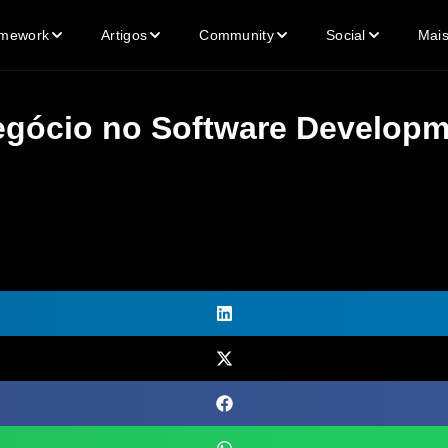
mework
Artigos
Community
Social
Mai
egócio no Software Develop