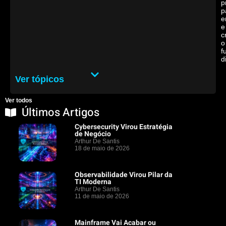
p
p
e
e
c
o
f
d
Ver tópicos
Ver todos
Últimos Artigos
Cybersecurity Virou Estratégia
de Negócio
Arthur De Santis
18 de maio de 2026
Observabilidade Virou Pilar da
TI Moderna
Arthur De Santis
11 de maio de 2026
Mainframe Vai Acabar ou