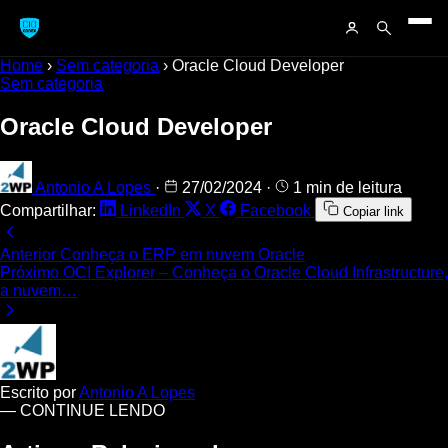
Home
›
Sem categoria
›
Oracle Cloud Developer
Sem categoria
Oracle Cloud Developer
Antonio A Lopes
·
27/02/2024
·
1 min de leitura
Compartilhar:
LinkedIn
X
Facebook
Copiar link
Anterior
Conheça o ERP em nuvem Oracle
Próximo
OCI Explorer – Conheça o Oracle Cloud Infrastructure,
a nuvem…
Escrito por
Antonio A Lopes
— CONTINUE LENDO