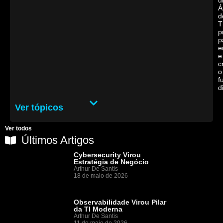
u
Á
d
T
p
p
e
e
c
o
f
d
Ver tópicos
Ver todos
Últimos Artigos
Cybersecurity Virou
Estratégia de Negócio
Arthur De Santis
18 de maio de 2026
Observabilidade Virou Pilar
da TI Moderna
Arthur De Santis