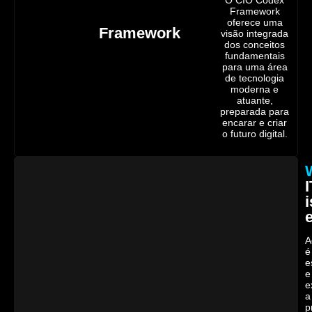
O CIO Codex
Framework
oferece uma
Framework
visão integrada
dos conceitos
fundamentais
para uma área
de tecnologia
moderna e
atuante,
preparada para
encarar e criar
o futuro digital.
I
i
A
é
e
e
e
a
p