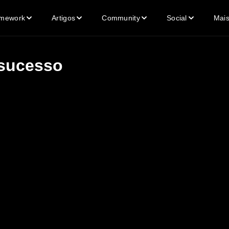
mework
Artigos
Community
Social
Mai
 sucesso