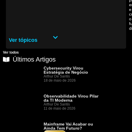
p
e
e
c
o
f
d
Ver tópicos
Ver todos
Últimos Artigos
Cybersecurity Virou
Estratégia de Negócio
Arthur De Santis
18 de maio de 2026
Observabilidade Virou Pilar
da TI Moderna
Arthur De Santis
11 de maio de 2026
Mainframe Vai Acabar ou
Ainda Tem Futuro?