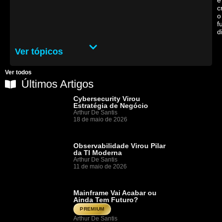
e
c
o
f
d
Ver tópicos
Ver todos
Últimos Artigos
Cybersecurity Virou
Estratégia de Negócio
Arthur De Santis
18 de maio de 2026
Observabilidade Virou Pilar
da TI Moderna
Arthur De Santis
11 de maio de 2026
Mainframe Vai Acabar ou
Ainda Tem Futuro?
PREMIUM
Arthur De Santis