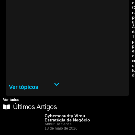
e
C
r
p
u
Á
d
T
p
p
e
e
c
o
f
d
Ver tópicos
Ver todos
Últimos Artigos
Cybersecurity Virou
Estratégia de Negócio
Arthur De Santis
18 de maio de 2026