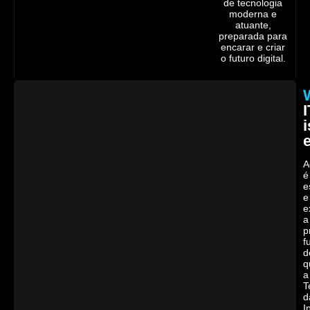
de tecnologia
moderna e
atuante,
preparada para
encarar e criar
o futuro digital.
I
i
A
é
e
e
e
a
p
f
d
q
a
T
d
I