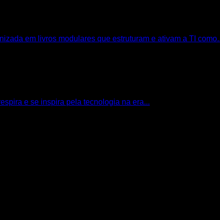
izada em livros modulares que estruturam e ativam a TI como..
espira e se inspira pela tecnologia na era...