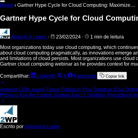
Home
›
Gartner Hype Cycle for Cloud Computing: Maximize…
Gartner Hype Cycle for Cloud Computi
Antonio A Lopes
·
23/02/2024
·
1 min de leitura
Most organizations today use cloud computing, which continues 
about cloud computing pragmatically, as innovations emerge a
and limitations of cloud persists. Most organizations use cloud
Gartner cloud computing webinar as he provides context for muc
Compartilhar:
LinkedIn
X
Facebook
Copiar link
Anterior
CIOs, Avoid These Pitfalls in Your Strategic Cost Optim
Próximo
Ask the Expert: Gartner Top 10 Strategic Predictions 
Escrito por
Antonio A Lopes