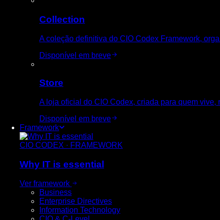
Collection
A coleção definitiva do CIO Codex Framework, organ
Disponível em breve
Store
A loja oficial do CIO Codex, criada para quem vive, r
Disponível em breve
Framework
CIO CODEX · FRAMEWORK
Why
IT is essential
Ver framework
Business
Enterprise Directives
Information Technology
CIO & C-Level