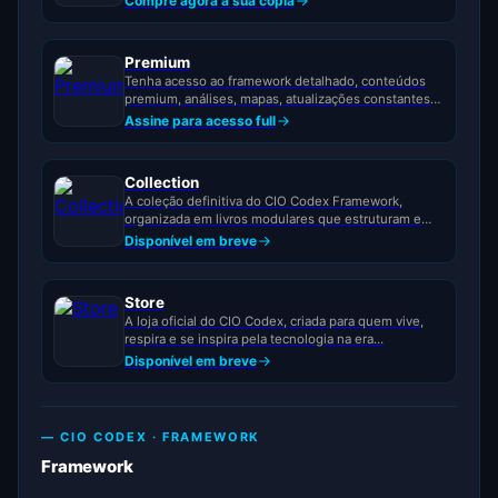
Compre agora a sua cópia
Premium
Tenha acesso ao framework detalhado, conteúdos
premium, análises, mapas, atualizações constantes
e uma comunidade dedicada à evolução da...
Assine para acesso full
Collection
A coleção definitiva do CIO Codex Framework,
organizada em livros modulares que estruturam e
ativam a TI como...
Disponível em breve
Store
A loja oficial do CIO Codex, criada para quem vive,
respira e se inspira pela tecnologia na era...
Disponível em breve
— CIO CODEX · FRAMEWORK
Framework