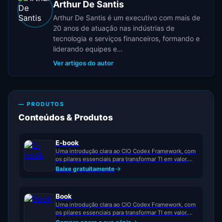
Arthur De Santis
Arthur De Santis é um executivo com mais de
20 anos de atuação nas indústrias de
tecnologia e serviços financeiros, formando e
liderando equipes e…
Ver artigos do autor
— PRODUTOS
Conteúdos & Produtos
E-book
Uma introdução clara ao CIO Codex Framework, com
os pilares essenciais para transformar TI em valor.
Ideal para...
Baixe gratuitamente
Book
Uma introdução clara ao CIO Codex Framework, com
os pilares essenciais para transformar TI em valor.
Ideal para...