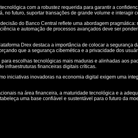
tecnológica com a robustez requerida para garantir a confidenc
, no futuro, suportar transações de grande volume e interagir c
, a decisão do Banco Central reflete uma abordagem pragmática
ficiência e automação de processos avançados deve ser pondera
plataforma Drex destaca a importância de colocar a segurança d
eforçando que a segurança cibernética e a privacidade dos us
ço para escolhas tecnológicas mais maduras e alinhadas aos p
nfraestruturas financeiras digitais críticas.
iniciativas inovadoras na economia digital exigem uma integra
acionais na área financeira, a maturidade tecnológica e a ade
abeleça uma base confiável e sustentável para o futuro da moed