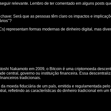
go seguir relevante. Lembro de ter comentado em alguns posts
o chave: Será que as pessoas têm claro os impactos e implicaç
ários"?
) representam formas modernas de dinheiro digital, mas diver
oshi Nakamoto em 2009, o Bitcoin é uma criptomoeda descentr
e central, governo ou instituição financeira. Essa descentra
nanceiros tradicionais.
 da moeda fiduciária de um país, emitida e regulamentada pelo
l, refletindo as características do dinheiro tradicional em um f