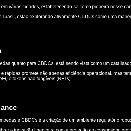
tal em várias cidades, estabelecendo-se como pioneira nesse ca
 o Brasil, estão explorando ativamente CBDCs como uma maneira
a
oedas quanto para CBDCs, está sendo vista como um catalisador
 e rápidas promete não apenas eficiência operacional, mas ta
Fi) e tokens não fungíveis (NFTs).
iance
oedas e CBDCs é a criação de um ambiente regulatório robus
ibrar a inovação financeira com a proteção ao consumidor, pre