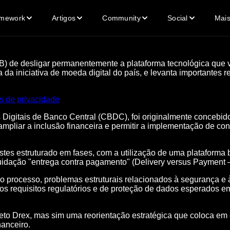
mework
Artigos
Community
Social
Mai
) de desligar permanentemente a plataforma tecnológica que vin
 da iniciativa de moeda digital do país, e levanta importantes
s de privacidade
 Digitais de Banco Central (CBDC), foi originalmente concebid
 ampliar a inclusão financeira e permitir a implementação de co
stes estruturado em fases, com a utilização de uma plataform
liquidação "entrega contra pagamento" (Delivery versus Payment 
processo, problemas estruturais relacionados à segurança e à 
 os requisitos regulatórios e de proteção de dados esperados e
ojeto Drex, mas sim uma reorientação estratégica que coloca e
nanceiro.