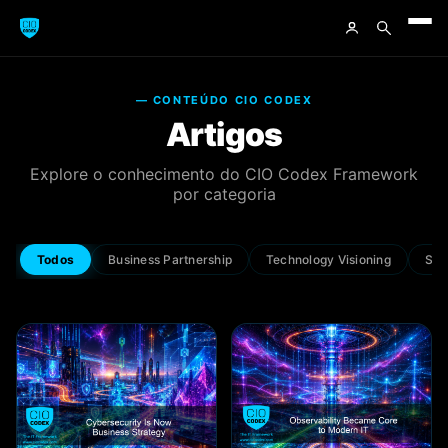
— CONTEÚDO CIO CODEX
Artigos
Explore o conhecimento do CIO Codex Framework
por categoria
Todos
Business Partnership
Technology Visioning
Sol