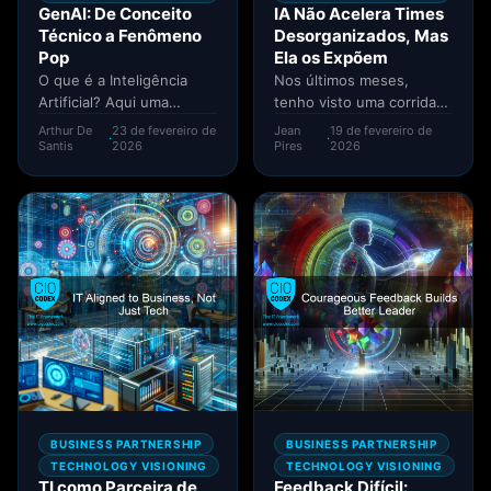
GenAI: De Conceito
IA Não Acelera Times
Técnico a Fenômeno
Desorganizados, Mas
Pop
Ela os Expõem
O que é a Inteligência
Nos últimos meses,
Artificial? Aqui uma
tenho visto uma corrida
pergunta há alguns anos
quase desesperada para
Arthur De
23 de fevereiro de
Jean
19 de fevereiro de
·
·
atrás era de certa...
"acelerar times com IA".
Santis
2026
Pires
2026
Ferramentas de...
BUSINESS PARTNERSHIP
BUSINESS PARTNERSHIP
TECHNOLOGY VISIONING
TECHNOLOGY VISIONING
TI como Parceira de
Feedback Difícil: