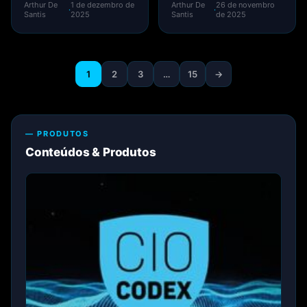
figurar entre os mais
realidade empírica que
Arthur De
1 de dezembro de
Arthur De
26 de novembro
·
·
"fancy" no...
são poucas as...
Santis
2025
Santis
de 2025
1
2
3
…
15
→
— PRODUTOS
Conteúdos & Produtos