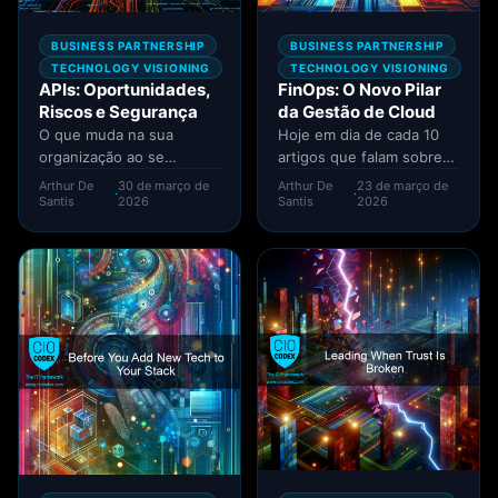
BUSINESS PARTNERSHIP
BUSINESS PARTNERSHIP
TECHNOLOGY VISIONING
TECHNOLOGY VISIONING
APIs: Oportunidades,
FinOps: O Novo Pilar
Riscos e Segurança
da Gestão de Cloud
O que muda na sua
Hoje em dia de cada 10
organização ao se
artigos que falam sobre
apostar em APIs? Em
Cloud, acho que entre 6
Arthur De
30 de março de
Arthur De
23 de março de
·
·
primeiro lugar, será que...
ou...
Santis
2026
Santis
2026