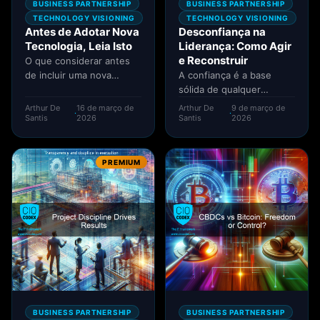
BUSINESS PARTNERSHIP
BUSINESS PARTNERSHIP
TECHNOLOGY VISIONING
TECHNOLOGY VISIONING
Antes de Adotar Nova
Desconfiança na
Tecnologia, Leia Isto
Liderança: Como Agir
e Reconstruir
O que considerar antes
de incluir uma nova
A confiança é a base
tecnologia dentro do
sólida de qualquer
stack tecnológico da
relacionamento perene,
Arthur De
16 de março de
Arthur De
9 de março de
·
·
organização? Me...
mas o que fazer quando
Santis
2026
Santis
2026
há...
PREMIUM
BUSINESS PARTNERSHIP
BUSINESS PARTNERSHIP