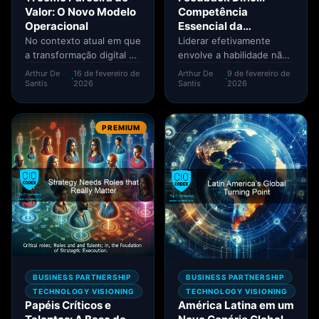
Valor: O Novo Modelo
Competência
Operacional
Essencial da
Liderança
No contexto atual em que
Liderar efetivamente
a transformação digital se
envolve a habilidade não
funde de forma
apenas de dirigir e
Arthur De
16 de fevereiro de
Arthur De
9 de fevereiro de
·
·
indissociável à estratégia
motivar uma equipe, mas
Santis
2026
Santis
2026
de...
também de...
PREMIUM
BUSINESS PARTNERSHIP
BUSINESS PARTNERSHIP
TECHNOLOGY VISIONING
TECHNOLOGY VISIONING
Papéis Críticos e
América Latina em um