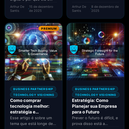
necessária? Excelente
pilares de uma liderança...
Arthur De
15 de dezembro
Arthur De
8 de dezembro de
·
·
pergunta que pauta
Santis
de 2025
Santis
2025
toda...
PREMIUM
BUSINESS PARTNERSHIP
BUSINESS PARTNERSHIP
TECHNOLOGY VISIONING
TECHNOLOGY VISIONING
Como comprar
Estratégia: Como
tecnologia melhor:
Planejar sua Empresa
estratégia e
para o Futuro
governança
Esse artigo é sobre um
Prever o futuro é difícil, e
tema que está longe de
prova disso está a