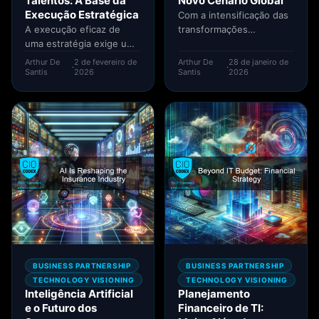
Talentos: A Base da
Novo Cenário Global
Execução Estratégica
Com a intensificação das
A execução eficaz de
transformações
uma estratégia exige um
geopolíticas, econômicas
profundo entendimento
e tecnológicas
Arthur De
2 de fevereiro de
Arthur De
28 de janeiro de
·
·
dos papéis críticos dentro
observadas nos últimos
Santis
2026
Santis
2026
de uma...
anos, torna-se cada vez...
BUSINESS PARTNERSHIP
BUSINESS PARTNERSHIP
TECHNOLOGY VISIONING
TECHNOLOGY VISIONING
Inteligência Artificial
Planejamento
e o Futuro dos
Financeiro de TI: