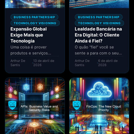
BUSINESS PARTNERSHIP
BUSINESS PARTNERSHIP
TECHNOLOGY VISIONING
TECHNOLOGY VISIONING
Expansão Global
Lealdade Bancária na
Exige Mais que
Era Digital: O Cliente
Tecnologia
Ainda é Fiel?
Uma coisa é prover
O quão "fiel" você se
produtos e serviços
sente a para com o seu
localmente, outra coisa é
banco? Eu sinto que a...
Arthur De
13 de abril de
Arthur De
6 de abril de
·
·
fazer o mesmo
Santis
2026
Santis
2026
nacionalmente, e...