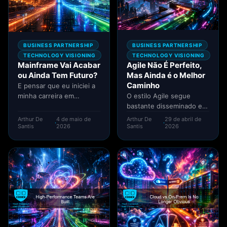
BUSINESS PARTNERSHIP
BUSINESS PARTNERSHIP
TECHNOLOGY VISIONING
TECHNOLOGY VISIONING
Mainframe Vai Acabar
Agile Não É Perfeito,
ou Ainda Tem Futuro?
Mas Ainda é o Melhor
Caminho
E pensar que eu iniciei a
minha carreira em
O estilo Agile segue
tecnologia programando
bastante disseminado e
na plataforma Mainframe
creio que nos últimos
Arthur De
4 de maio de
Arthur De
29 de abril de
·
·
e ouvindo...
anos ainda não surgiu
Santis
2026
Santis
2026
um...