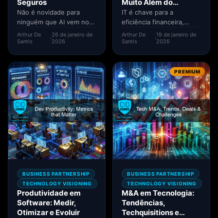
Seguros
Muito Além do
Orçamento
Não é novidade para
IT é chave para a
ninguém que AI vem nos
eficiência financeira,
últimos anos
afinal, a cada dia os
Arthur De
26 de janeiro de
Arthur De
19 de janeiro de
·
·
transformando diversas
custos em tecnologia
Santis
2026
Santis
2026
indústrias, eventualmente
se...
até...
PREMIUM
BUSINESS PARTNERSHIP
BUSINESS PARTNERSHIP
TECHNOLOGY VISIONING
TECHNOLOGY VISIONING
Produtividade em
M&A em Tecnologia:
Software: Medir,
Tendências,
Otimizar e Evoluir
Techquisitions e