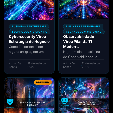
BUSINESS PARTNERSHIP
BUSINESS PARTNERSHIP
TECHNOLOGY VISIONING
TECHNOLOGY VISIONING
Cybersecurity Virou
Observabilidade
Estratégia de Negócio
Virou Pilar da TI
Moderna
Como já comentei em
alguns artigos, em um
Hoje em dia a disciplina
mundo cada dia mais
de Observabilidade, e
digital, nada mais
diria que de forma mais
Arthur De
18 de maio de
Arthur De
11 de maio de
·
·
natural...
ampla, as próprias...
Santis
2026
Santis
2026
PREMIUM