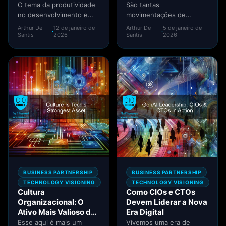
Desafios
O tema da produtividade
São tantas
no desenvolvimento e
movimentações de
software já vem sendo
mercado que acabamos
Arthur De
12 de janeiro de
Arthur De
5 de janeiro de
·
·
discutido há muitas
não prestando a atenção
Santis
2026
Santis
2026
décadas. Na...
adequada no quão
dinâmico é...
BUSINESS PARTNERSHIP
BUSINESS PARTNERSHIP
TECHNOLOGY VISIONING
TECHNOLOGY VISIONING
Cultura
Como CIOs e CTOs
Organizacional: O
Devem Liderar a Nova
Ativo Mais Valioso da
Era Digital
TI
Esse aqui é mais um
Vivemos uma era de