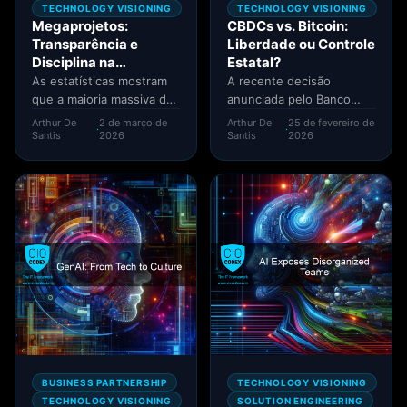
TECHNOLOGY VISIONING
TECHNOLOGY VISIONING
Megaprojetos:
CBDCs vs. Bitcoin:
Transparência e
Liberdade ou Controle
Disciplina na
Estatal?
Execução
As estatísticas mostram
A recente decisão
que a maioria massiva dos
anunciada pelo Banco
projetos apresentam
Central do Brasil (BCB) de
Arthur De
2 de março de
Arthur De
25 de fevereiro de
·
·
algum desvio entre o
desligar
Santis
2026
Santis
2026
planejado e...
permanentemente a
plataforma tecnológica...
BUSINESS PARTNERSHIP
TECHNOLOGY VISIONING
TECHNOLOGY VISIONING
SOLUTION ENGINEERING