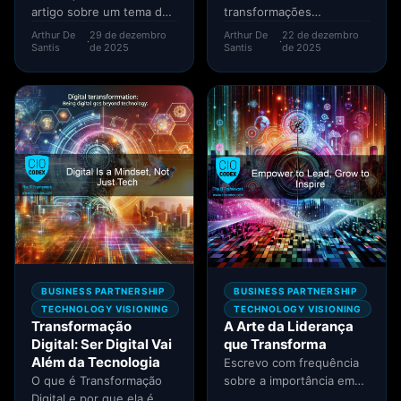
artigo sobre um tema dos
transformações
mais sensíveis para
aceleradas, onde a GenAI
Arthur De
29 de dezembro
Arthur De
22 de dezembro
·
·
qualquer organização:
emerge como uma força
Santis
de 2025
Santis
de 2025
Cultura...
disruptiva, oferecendo
oportunidades...
BUSINESS PARTNERSHIP
BUSINESS PARTNERSHIP
TECHNOLOGY VISIONING
TECHNOLOGY VISIONING
Transformação
A Arte da Liderança
Digital: Ser Digital Vai
que Transforma
Além da Tecnologia
Escrevo com frequência
O que é Transformação
sobre a importância em
Digital e por que ela é
se delegar como um dos