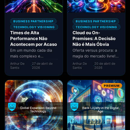
BUSINESS PARTNERSHIP
BUSINESS PARTNERSHIP
TECHNOLOGY VISIONING
TECHNOLOGY VISIONING
Times de Alta
Cloud ou On-
Performance Não
Premises: A Decisão
Acontecem por Acaso
Não é Mais Óbvia
Em um mundo cada dia
Oferta versus procura: a
mais complexo e
magia do mercado livre!
competitivo, "pequenos"
Nem o mundo Cloud
Arthur De
27 de abril de
Arthur De
20 de abril de
·
·
detalhes podem fazer
resiste a essa lei...
Santis
2026
Santis
2026
toda a diferença...
PREMIUM